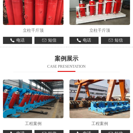
立柱千斤顶
立柱千斤顶
电话
短信
电话
短信
案例展示
CASE PRESENTATION
工程案例
工程案例