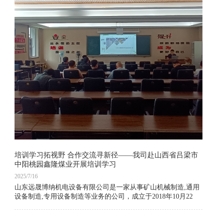
培训学习拓视野 合作交流寻新径——我司赴山西省吕梁市
中阳桃园鑫隆煤业开展培训学习
2025/7/16
山东远晟博纳机电设备有限公司是一家从事矿山机械制造,通用
设备制造,专用设备制造等业务的公司，成立于2018年10月22
日，公司坐落在山东省济宁市，主营产品有气动葫芦、气动葫
芦无线遥控装置 、矿山支护设备、激光热处理设备等。我们坚