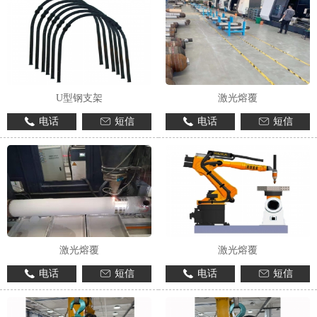
U型钢支架
激光熔覆
电话
短信
电话
短信
激光熔覆
激光熔覆
电话
短信
电话
短信