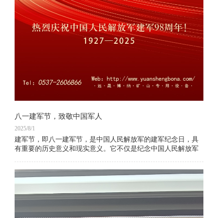
八一建军节，致敬中国军人
2025/8/1
建军节，即八一建军节，是中国人民解放军的建军纪念日，具
有重要的历史意义和现实意义。它不仅是纪念中国人民解放军
的诞生，更是弘扬军人精神、表彰军队贡献的重要时刻。建军
节的意义在于提醒人们铭记历史，感恩军人的付出，同时激励
全国人民爱国热情，增强民族自豪感。这一天，全国各地会举
行各种形式的纪念活动，以表达对人民军队的崇高敬意和感激
之情。