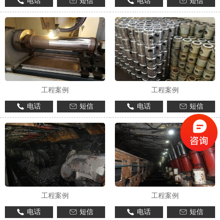
电话
短信
电话
短信
工程案例
工程案例
电话
短信
电话
短信
工程案例
工程案例
电话
短信
电话
短信