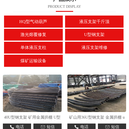
PRODUCT DISPLAY
HQ型气动葫芦
液压支架千斤顶
激光熔覆修复
U型钢支架
单体液压支柱
液压支架维修
煤矿运输设备
40U型钢支架 矿用金属拱棚 U型
矿山用36U型钢支架 金属拱棚 u
钢棚加工 安装便捷 来图定制
型钢棚加工 支撑稳定
电话
短信
电话
短信