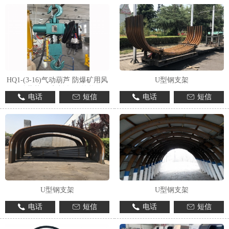
HQ1-(3-16)气动葫芦 防爆矿用风
U型钢支架
动葫芦 可定制 操作简单
电话
短信
电话
短信
U型钢支架
U型钢支架
电话
短信
电话
短信