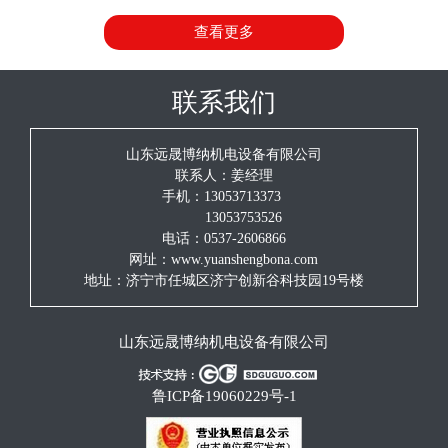
持树德躬耕、浩博存纳的创企信念，质量为本、科技创新的发
查看更多
展理念，诚实守信、互惠双赢的服务宗旨。愿与各界朋友并肩
携手、真诚合作、共同发展！
联系我们
山东远晟博纳机电设备有限公司
联系人：姜经理
手机：13053713373
13053753526
电话：0537-2606866
网址：www.yuanshengbona.com
地址：济宁市任城区济宁创新谷科技园19号楼
山东远晟博纳机电设备有限公司
鲁ICP备19060229号-1