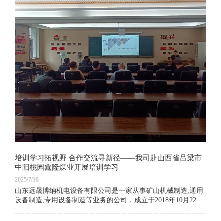
培训学习拓视野 合作交流寻新径——我司赴山西省吕梁市
中阳桃园鑫隆煤业开展培训学习
2025/7/16
山东远晟博纳机电设备有限公司是一家从事矿山机械制造,通用
设备制造,专用设备制造等业务的公司，成立于2018年10月22
日，公司坐落在山东省济宁市，主营产品有气动葫芦、气动葫
芦无线遥控装置 、矿山支护设备、激光热处理设备等。我们坚