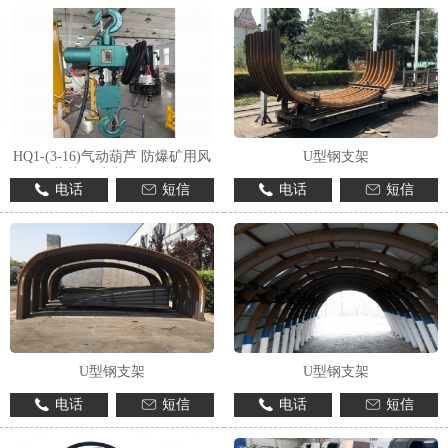
HQ1-(3-16)气动葫芦 防爆矿用风
U型钢支架
动葫芦 可定制 操作简单
电话
短信
电话
短信
U型钢支架
U型钢支架
电话
短信
电话
短信