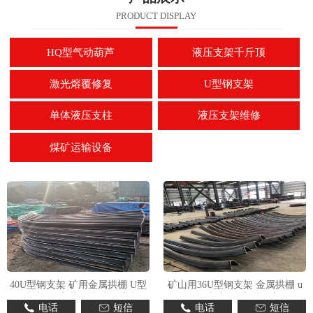
PRODUCT DISPLAY
HQ型气动葫芦
液压支架千斤顶
激光熔覆修复
U型钢支架
单体液压支柱
液压支架维修
煤矿运输设备
40U型钢支架 矿用金属拱棚 U型
矿山用36U型钢支架 金属拱棚 u
钢棚加工 安装便捷 来图定制
型钢棚加工 支撑稳定
电话
短信
电话
短信