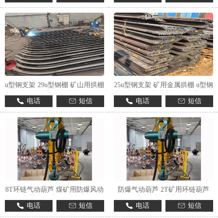
1
2
3
u型钢支架 29u型钢棚 矿山用拱棚
25u型钢支架 矿用金属拱棚 u型钢
加工 易安装 承载力强
棚加工 来图定制 易安装
电话
短信
电话
短信
8T环链气动葫芦 煤矿用防爆风动
防爆气动葫芦 2T矿用环链葫芦
葫芦 规格齐全 可定制
定制加工 煤安认证
电话
短信
电话
短信