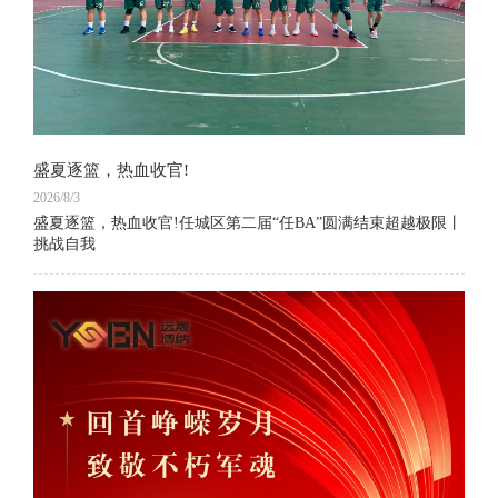
盛夏逐篮，热血收官!
2026/8/3
盛夏逐篮，热血收官!任城区第二届“任BA”圆满结束超越极限丨
挑战自我