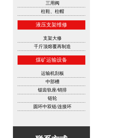
三用阀
柱鞋、柱帽
液压支架维修
支架大修
千斤顶熔覆再制造
煤矿运输设备
运输机刮板
中部槽
锯齿轨座/销排
链轮
圆环中双链/连接环