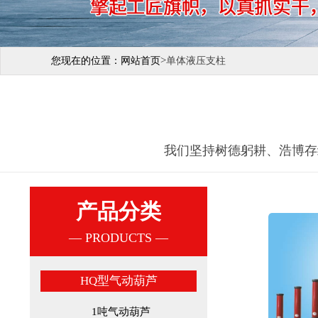
>
您现在的位置：
网站首页
单体液压支柱
我们坚持树德躬耕、浩博存
产品分类
— PRODUCTS —
HQ型气动葫芦
1吨气动葫芦