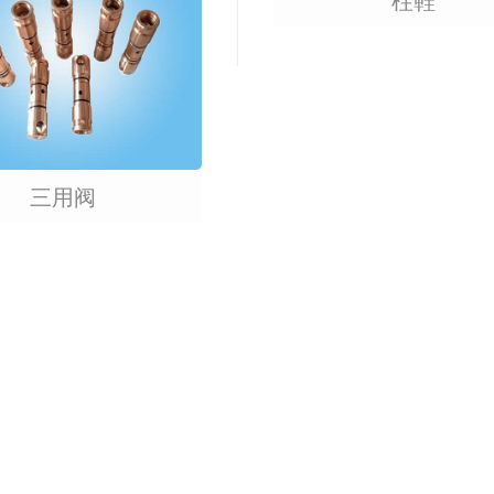
三用阀
柱鞋