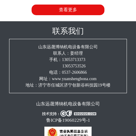
持树德躬耕、浩博存纳的创企信念，质量为本、科技创新的发
查看更多
展理念，诚实守信、互惠双赢的服务宗旨。愿与各界朋友并肩
携手、真诚合作、共同发展！
联系我们
山东远晟博纳机电设备有限公司
联系人：姜经理
手机：13053713373
13053753526
电话：0537-2606866
网址：www.yuanshengbona.com
地址：济宁市任城区济宁创新谷科技园19号楼
山东远晟博纳机电设备有限公司
鲁ICP备19060229号-1