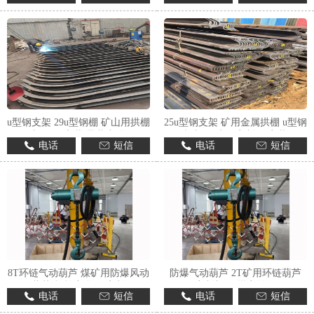
1
2
3
u型钢支架 29u型钢棚 矿山用拱棚
25u型钢支架 矿用金属拱棚 u型钢
加工 易安装 承载力强
棚加工 来图定制 易安装
电话
短信
电话
短信
8T环链气动葫芦 煤矿用防爆风动
防爆气动葫芦 2T矿用环链葫芦
葫芦 规格齐全 可定制
定制加工 煤安认证
电话
短信
电话
短信