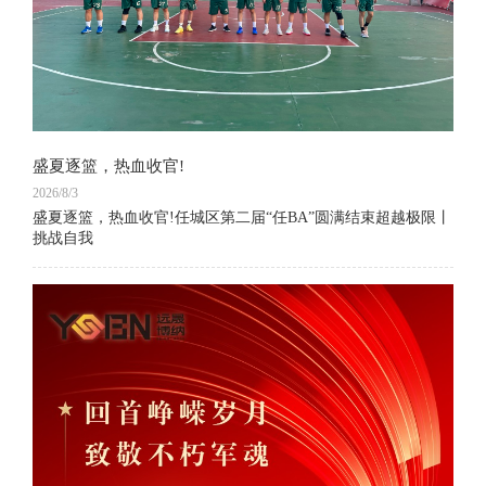
盛夏逐篮，热血收官!
2026/8/3
盛夏逐篮，热血收官!任城区第二届“任BA”圆满结束超越极限丨
挑战自我