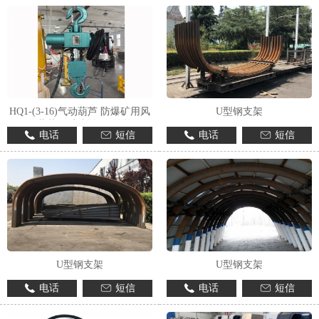
HQ1-(3-16)气动葫芦 防爆矿用风
U型钢支架
动葫芦 可定制 操作简单
电话
短信
电话
短信
U型钢支架
U型钢支架
电话
短信
电话
短信