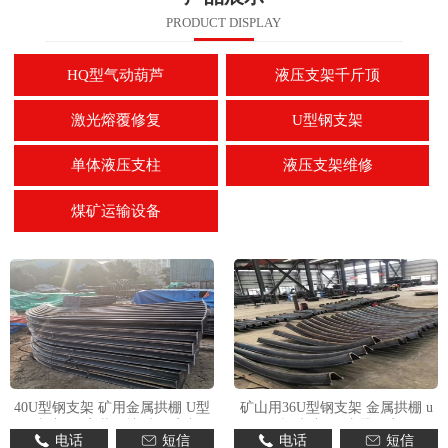
PRODUCT DISPLAY
HQ型气动葫芦
液压支架千斤顶
激光熔覆修复
U型钢支架
单体液压支柱
液压支架维修
煤矿运输设备
40U型钢支架 矿用金属拱棚 U型
矿山用36U型钢支架 金属拱棚 u
钢棚加工 安装便捷 来图定制
型钢棚加工 支撑稳定
电话
短信
电话
短信