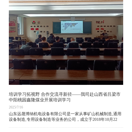
培训学习拓视野 合作交流寻新径——我司赴山西省吕梁市
中阳桃园鑫隆煤业开展培训学习
2025/7/16
山东远晟博纳机电设备有限公司是一家从事矿山机械制造,通用
设备制造,专用设备制造等业务的公司，成立于2018年10月22
日，公司坐落在山东省济宁市，主营产品有气动葫芦、气动葫
芦无线遥控装置 、矿山支护设备、激光热处理设备等。我们坚