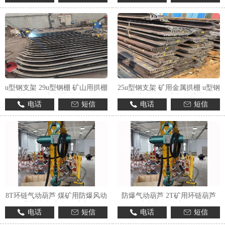
1
2
3
u型钢支架 29u型钢棚 矿山用拱棚
25u型钢支架 矿用金属拱棚 u型钢
加工 易安装 承载力强
棚加工 来图定制 易安装
电话
短信
电话
短信
8T环链气动葫芦 煤矿用防爆风动
防爆气动葫芦 2T矿用环链葫芦
葫芦 规格齐全 可定制
定制加工 煤安认证
电话
短信
电话
短信