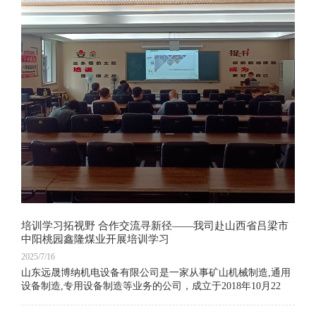
培训学习拓视野 合作交流寻新径——我司赴山西省吕梁市
中阳桃园鑫隆煤业开展培训学习
2025/7/16
山东远晟博纳机电设备有限公司是一家从事矿山机械制造,通用
设备制造,专用设备制造等业务的公司，成立于2018年10月22
日，公司坐落在山东省济宁市，主营产品有气动葫芦、气动葫
芦无线遥控装置 、矿山支护设备、激光热处理设备等。我们坚