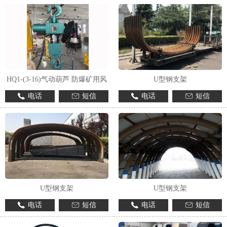
HQ1-(3-16)气动葫芦 防爆矿用风
U型钢支架
动葫芦 可定制 操作简单
电话
短信
电话
短信
U型钢支架
U型钢支架
电话
短信
电话
短信