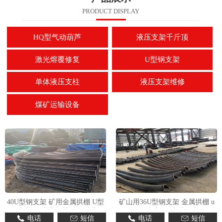
PRODUCT DISPLAY
HQ型气动葫芦
液压支架千斤顶
激光熔覆修复
U型钢支架
单体液压支柱
液压支架维修
煤矿运输设备
40U型钢支架 矿用金属拱棚 U型
矿山用36U型钢支架 金属拱棚 u
钢棚加工 安装便捷 来图定制
型钢棚加工 支撑稳定
电话
短信
电话
短信