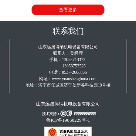
持树德躬耕、浩博存纳的创企信念，质量为本、科技创新的发
查看更多
展理念，诚实守信、互惠双赢的服务宗旨。愿与各界朋友并肩
携手、真诚合作、共同发展！
联系我们
山东远晟博纳机电设备有限公司
联系人：姜经理
手机：13053713373
13053753526
电话：0537-2606866
网址：www.yuanshengbona.com
地址：济宁市任城区济宁创新谷科技园19号楼
山东远晟博纳机电设备有限公司
鲁ICP备19060229号-1