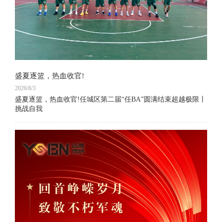
盛夏逐篮，热血收官!
2026/8/3
盛夏逐篮，热血收官!任城区第二届“任BA”圆满结束超越极限丨
挑战自我