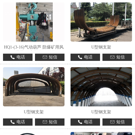
HQ1-(3-16)气动葫芦 防爆矿用风
U型钢支架
动葫芦 可定制 操作简单
电话
短信
电话
短信
U型钢支架
U型钢支架
电话
短信
电话
短信