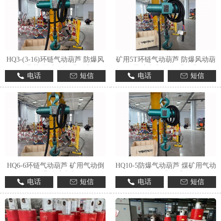
HQ3-(3-16)环链气动葫芦 防爆风
矿用5T环链气动葫芦 防爆风动葫
动葫芦 煤矿用 提升稳定
芦 定制加工 提升稳定
电话
短信
电话
短信
HQ6-6环链气动葫芦 矿用气动倒
HQ10-5防爆气动葫芦 煤矿用气动
链 隔爆型 定制加工
倒链 环链式 煤安认证
电话
短信
电话
短信