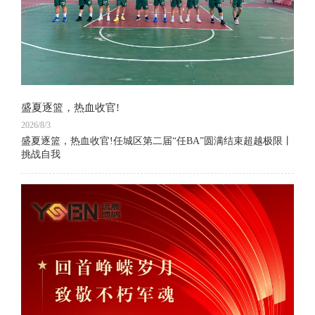
盛夏逐篮，热血收官!
2026/8/3
盛夏逐篮，热血收官!任城区第二届“任BA”圆满结束超越极限丨
挑战自我