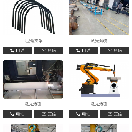
U型钢支架
激光熔覆
电话
短信
电话
短信
激光熔覆
激光熔覆
电话
短信
电话
短信