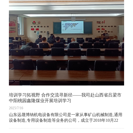
培训学习拓视野 合作交流寻新径——我司赴山西省吕梁市
中阳桃园鑫隆煤业开展培训学习
2025/7/16
山东远晟博纳机电设备有限公司是一家从事矿山机械制造,通用
设备制造,专用设备制造等业务的公司，成立于2018年10月22
日，公司坐落在山东省济宁市，主营产品有气动葫芦、气动葫
芦无线遥控装置 、矿山支护设备、激光热处理设备等。我们坚