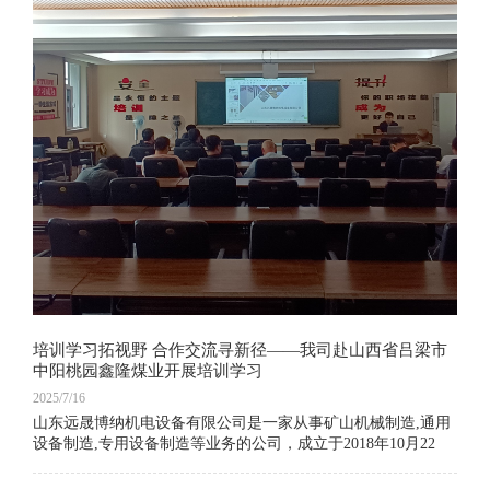
培训学习拓视野 合作交流寻新径——我司赴山西省吕梁市
中阳桃园鑫隆煤业开展培训学习
2025/7/16
山东远晟博纳机电设备有限公司是一家从事矿山机械制造,通用
设备制造,专用设备制造等业务的公司，成立于2018年10月22
日，公司坐落在山东省济宁市，主营产品有气动葫芦、气动葫
芦无线遥控装置 、矿山支护设备、激光热处理设备等。我们坚