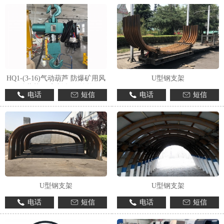
HQ1-(3-16)气动葫芦 防爆矿用风
U型钢支架
动葫芦 可定制 操作简单
电话
短信
电话
短信
U型钢支架
U型钢支架
电话
短信
电话
短信