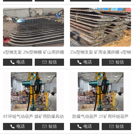
1
2
3
u型钢支架 29u型钢棚 矿山用拱棚
25u型钢支架 矿用金属拱棚 u型钢
加工 易安装 承载力强
棚加工 来图定制 易安装
电话
短信
电话
短信
8T环链气动葫芦 煤矿用防爆风动
防爆气动葫芦 2T矿用环链葫芦
葫芦 规格齐全 可定制
定制加工 煤安认证
电话
短信
电话
短信