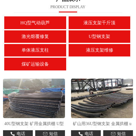
PRODUCT DISPLAY
HQ型气动葫芦
液压支架千斤顶
激光熔覆修复
U型钢支架
单体液压支柱
液压支架维修
煤矿运输设备
40U型钢支架 矿用金属拱棚 U型
矿山用36U型钢支架 金属拱棚 u
钢棚加工 安装便捷 来图定制
型钢棚加工 支撑稳定
电话
短信
电话
短信