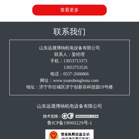
持树德躬耕、浩博存纳的创企信念，质量为本、科技创新的发
查看更多
展理念，诚实守信、互惠双赢的服务宗旨。愿与各界朋友并肩
携手、真诚合作、共同发展！
联系我们
山东远晟博纳机电设备有限公司
联系人：姜经理
手机：13053713373
13053753526
电话：0537-2606866
网址：www.yuanshengbona.com
地址：济宁市任城区济宁创新谷科技园19号楼
山东远晟博纳机电设备有限公司
鲁ICP备19060229号-1