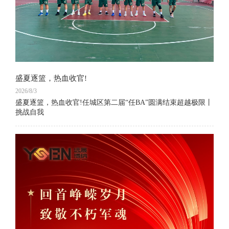
盛夏逐篮，热血收官!
2026/8/3
盛夏逐篮，热血收官!任城区第二届“任BA”圆满结束超越极限丨
挑战自我